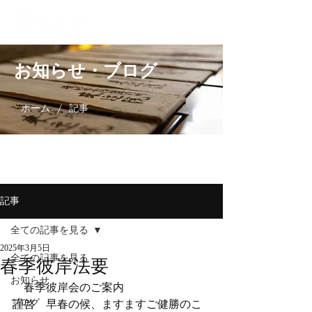
お知らせ・ブログ
/
ホーム
記事
記事
全ての記事を見る
2025年3月5日
全ての記事を見る
春季彼岸法要
お知らせ
　春季彼岸会のご案内
ブログ
謹啓　早春の候、ますますご健勝のこ